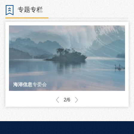
专题专栏
不忘初心、牢记使命
海洋信息
海湖信息专委会
校友之家
师生风采
学院大事记
3/6