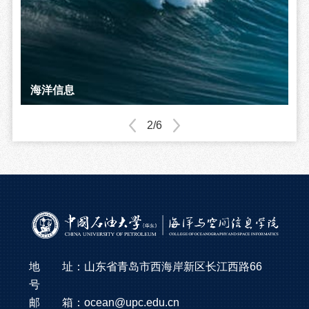
不忘初心、牢记使命
海洋信息
海湖信息专委会
校友之家
师生风采
学院大事记
2/6
地 址：山东省青岛市西海岸新区长江西路66
号
邮 箱：ocean@upc.edu.cn