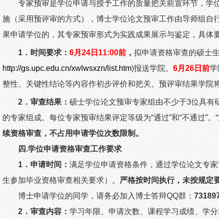
专家预审是学位申请与授予工作的质量把关前置环节，学
施（采用预评审的方式），博士学位论文预审工作由导师组自
果申请学位的，其专家预审形式为实践成果展示与鉴定，具体
1
．时间要求：
6
月
24
日
11:00
前
，
拟申请资格审查的硕士
http://gs.upc.edu.cn/xwlwsxzn/list.htm
)
报送学院。
6
月
26
日前
学
整性、关键性结论等内容作初步评价和把关。预评审结果学院
2
．审查结果：
硕士学位论文预审专家组由不少于
3
位具有
的专家组成。每位专家预审结果评定等级为“通过”和“不通过”。
续资格审查，不占用申请学位次数限制。
四
.
学位申请资格审查工作要求
1
．申请时间：
满足学位申请资格条件，通过学位论文专家
生参加毕业资格审查相关要求）。
严格按时间执行，未按规定
博士申请学位的同学，请务必加入博士答辩
QQ
群：
73189
2
．审查内容：
学习年限、申请次数、课程学习成绩、学分