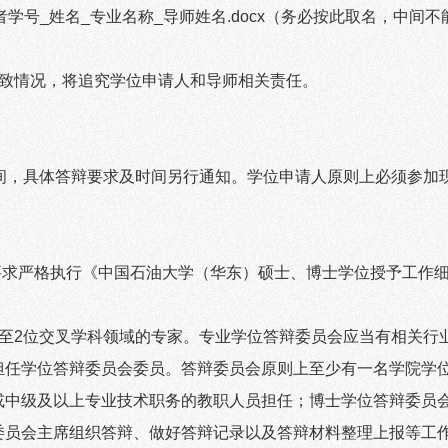
者学号
_
姓名
_
专业名称
_
导师姓名
.docx
（务必按此取名，中间不
致情况，将追究学位申请人和导师相关责任。
间，具体答辩要求及时间另行通知。学位申请人原则上必须参加
要求严格执行《中国石油大学（华东）硕士、博士学位授予工作
至
2
位交叉学科领域的专家。专业学位答辩委员会应当有相关行
担任学位答辩委员会委员。答辩委员会原则上至少有一名学院学
或中级及以上专业技术职务的教职人员担任；博士学位答辩委员
委员会主席组织答辩、做好答辩记录以及答辩材料整理上报等工