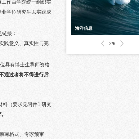
审工作由学院统一组织实
专业学位研究生以实践成
不忘初心、牢记使命
海洋信息
海湖信息专委会
校友之家
师生风采
学院大事记
见链接：
实践意义、真实性与完
3/6
位具有博士生导师资格
不通过者将不得进行后
材料（要求见附件
1.
研究
弃。
撰写格式、专家预审