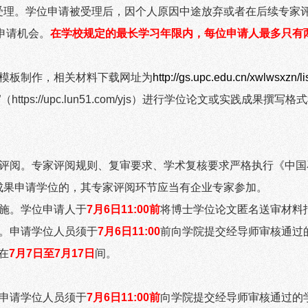
受理。学位申请被受理后，因个人原因中途放弃或者在后续专家
申请机会。
在学校规定的最长学习年限内，每位申请人最多只有
模板制作，相关材料下载网址为
http://gs.upc.edu.cn/xwlwsxzn/li
”（
https://upc.lun51.com/yjs
）进行学位论文或实践成果撰写格式
评阅。专家评阅规则、复审要求、学术复核要求严格执行《中国
成果申请学位的，其专家评阅环节应当有企业专家参加。
施。学位申请人于
7
月
6
日
11:00
前
将博士学位论文匿名送审材料
。申请学位人员须于
7
月
6
日
11:00
前向学院提交经导师审核通过
在
7
月
7
日至
7
月
17
日
间。
申请学位人员须于
7
月
6
日
11:00
前
向学院提交经导师审核通过的