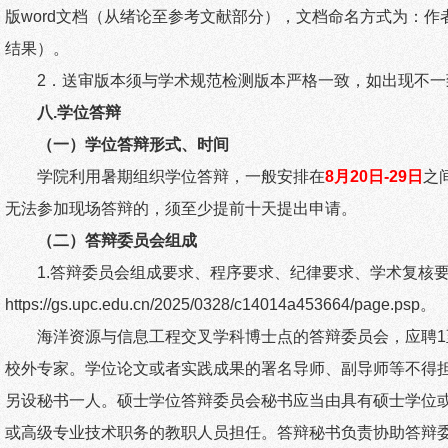
版
word
文档（从绪论至参考文献部分），文档命名方式为：作
结果）。
2
．送审版本须与学术规范检测版本严格一致，如出现不一
八
.
学位答辩
（一）学位答辩形式、时间
学院利用暑期组织学位答辩，一般安排在
8
月
20
日
-29
日
之
无法参加现场答辩的，须至少提前十天提出申请。
（二）答辩委员会组成
1.
答辩委员会组成要求、程序要求、纪律要求、学术复核
https://gs.upc.edu.cn/2025/0328/c14014a453664/page.psp
。
海洋资源与信息工程交叉学科博士点的答辩委员会，应聘
1
校外专家。学位论文或者实践成果的署名导师、副导师等不得
另设秘书一人。硕士学位答辩委员会秘书应当由具有硕士学位
或高级专业技术职务的教职人员担任。答辩秘书负责协助答辩