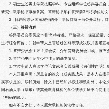
2.
硕士生答辩由学院按照学科、专业组织学位答辩委员会
研究生教学秘书审核备案。答辩秘书须在答辩前
3
日将学位论文
3
．除内容涉及国家秘密的外，学位答辩应当公开举行，答
（三）答辩流程
答辩委员会委员应本着
“
坚持标准、严格要求、保证质量、
进行综合评价，并就申请人是否通过答辩等形成决议并当场宣
1.
答辩委员会主席主持会议，介绍答辩委员会组成，宣布
2.
答辩秘书介绍学位申请人的基本情况。
3.
学位申请人宣读学位论文或者实践成果《独创性声明》
本人郑重声明：所呈交的论文（或实践成果）是本人在指
实事求是的。尽我所知，除文中已经加以标注和致谢外，本论
国石油大学（华东）或其他教育机构的学位或学力证书而使用
了明确的说明。
如有不实之处，本人愿意承担相关法律责任。