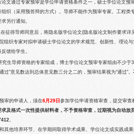
位论文通过专家预审是学位申请资格条件之一，硕士学位论文预
行组织（采用预答辩的方式）。导师不能作为预审专家。工程类
要求另行通知。
生在征得导师同意后，将隐名版学位论文
(
隐名版论文制作要求详
院组织专家对拟申请硕士学位论文的学术规范、创新性、理论与
将反馈给学生。
研究生导师资格的专家组成，博士学位论文预审专家组由不少于
3
“通过”意见数达到总体意见数三分之二的，预审结果视为“通过”。
预审的申请人，须在
6
月
29
日
参加学位申请资格审查，提交审查
要求及格式一次性提供材料者，不予资格审查，过期视为自动放
7412
。
和其他培养环节、在学期间取得学术成果、学位论文或实践成果