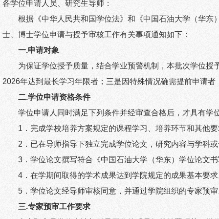
各学位申请人员、研究生导师：
根据《中华人民共和国学位法》和《中国石油大学（华东
士、博士学位申请与授予审核工作有关事项通知如下：
一
.
申请对象
为保证学位授予质量，结合学业预警机制，本批次学位授
2026
年达到最长学习年限者；三是因特殊情况确需提前申请者
二
.
学位申请资格条件
学位申请人同时满足下列条件并经审查合格后，才具有学
1
．完成学校培养方案规定的课程学习、培养环节和其他要
2
．已在导师指导下独立完成学位论文，研究内容与学科或
3
．学位论文撰写符合《中国石油大学（华东）学位论文书
4
．在学期间
取得的
学术成果
达到学院规定的成果基本要求
5
．学位论文经导师审核同意，并通过学院组织的专家预审
三
.
专家预审工作要求