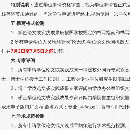
特别说明：
通过学位申请资格审查，视为学位申请被正式
核等环节未通过的，当次学位申请进程终止
,
视为使用一次学位
五
.
撰写格式检测
1
．学位论文或实践成果应按照学校规定的书写指南和书写
2.
所有申请学位人员均须登录“论无忧
-
学位论文检测机器人
排在
7
月
3
日至
7
月
5
日之间
进行。
六
.
专家评阅
1
．所有申请学位论文或实践成果一律送校外同行专家双盲
士、博士学位授予工作细则》。工程类专业学位研究生以实践
2
．博士学位论文或实践成果专家评阅由学位办公室组织实
3
．硕士学位论文或实践成果专家评阅由学院自主组织实施
成果电子版
PDF
文档
,
命名方式：专业
_
学号
.pdf
。盲审时间预计
七
.
学术规范检测
1
．所有申请学位论文或实践成果均须进行学术规范检测。