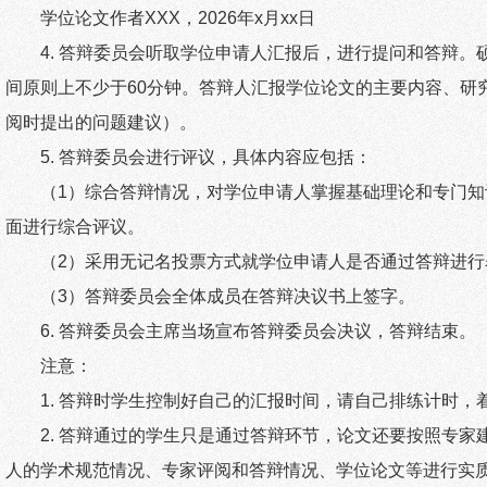
学位论文作者
XXX
，
2026
年
x
月
xx
日
4.
答辩委员会听取学位申请人汇报后，进行提问和答辩。
间原则上不少于
60
分钟。
答辩人汇报学位论文的主要内容、研
阅时提出的问题建议）
。
5.
答辩委员会进行评议，具体内容应包括：
（
1
）综合答辩情况，对学位申请人掌握基础理论和专门知
面进行综合评议。
（
2
）采用无记名投票方式就学位申请人是否通过答辩进行
（
3
）答辩委员会全体成员在答辩决议书上签字。
6.
答辩委员会主席当场宣布答辩委员会决议，答辩结束。
注意：
1.
答辩时学生控制好自己的汇报时间，请自己排练计时，
2.
答辩通过的学生只是通过答辩环节，论文还要按照专家
人的学术规范情况、专家评阅和答辩情况、学位论文等进行实