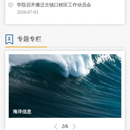
学院召开搬迁古镇口校区工作动员会
2026-07-03
专题专栏
不忘初心、牢记使命
海洋信息
海湖信息专委会
校友之家
师生风采
学院大事记
2/6